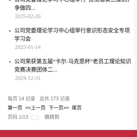
争做四...
2025-02-26
公司党委理论学习中心组举行意识形态安全专项
学习会
2025-01-14
公司荣获第五届“卡尔·马克思杯”老员工理论知识
竞赛决赛团体二...
2024-12-31
每页
14
记录
总共
173
记录
第一页
<<上一页
下一页>>
尾页
页码
1
/
13
跳转到