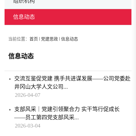
组织机构
信息动态
当前位置：
首页
党建思政
信息动态
信息动态
交流互鉴促党建 携手共进谋发展——公司党委赴
井冈山大学人文公司...
2026-04-07
支部风采｜党建引领聚合力 实干笃行促成长
——员工第四党支部风采...
2026-03-04