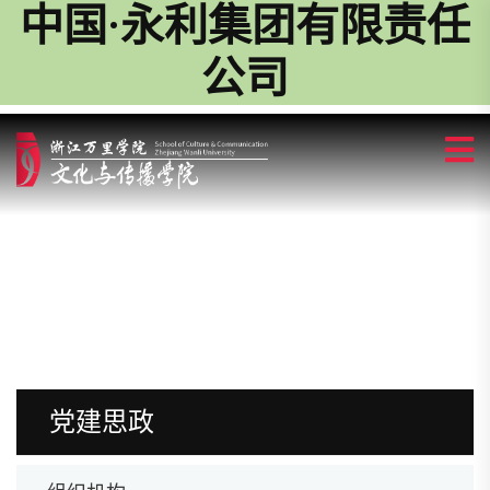
中国·永利集团有限责任
公司
党建思政