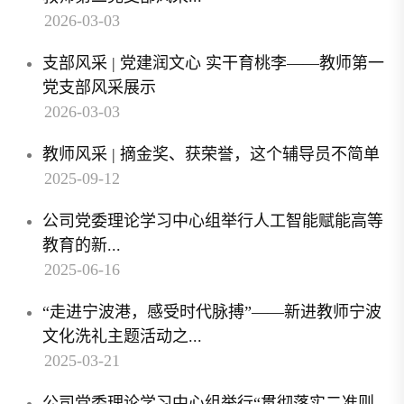
2026-03-03
支部风采 | 党建润文心 实干育桃李——教师第一
党支部风采展示
2026-03-03
教师风采 | 摘金奖、获荣誉，这个辅导员不简单
2025-09-12
公司党委理论学习中心组举行人工智能赋能高等
教育的新...
2025-06-16
“走进宁波港，感受时代脉搏”——新进教师宁波
文化洗礼主题活动之...
2025-03-21
公司党委理论学习中心组举行“贯彻落实二准则，