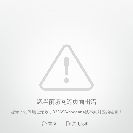
中国·永利集团有限责任公司
提示：访问地址无效，325696-bogdana找不到对应的栏目！
首页
关闭此页